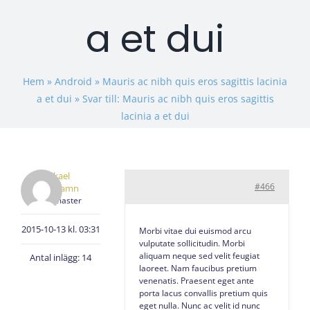
a et dui
Hem
»
Android
»
Mauris ac nibh quis eros sagittis lacinia
a et dui
»
Svar till: Mauris ac nibh quis eros sagittis
lacinia a et dui
Mikael
#466
Cronhamn
Keymaster
2015-10-13 kl. 03:31
Morbi vitae dui euismod arcu
vulputate sollicitudin. Morbi
aliquam neque sed velit feugiat
Antal inlägg: 14
laoreet. Nam faucibus pretium
venenatis. Praesent eget ante
porta lacus convallis pretium quis
eget nulla. Nunc ac velit id nunc