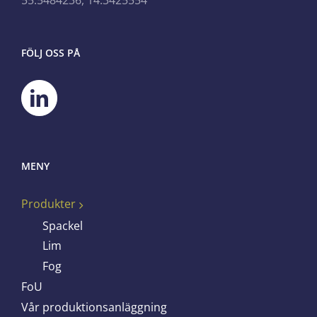
55.5484236, 14.3425554
FÖLJ OSS PÅ
MENY
Produkter
Spackel
Lim
Fog
FoU
Vår produktionsanläggning