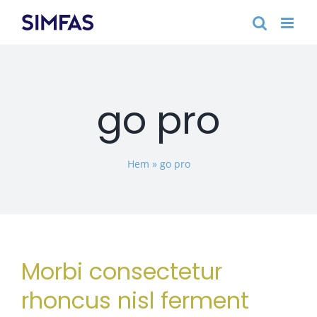
Fortsätt
till
innehållet
go pro
Hem
»
go pro
Morbi consectetur
rhoncus nisl ferment