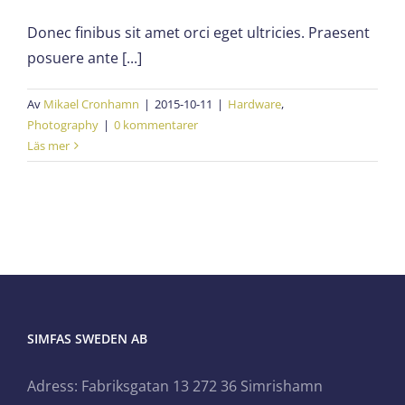
Donec finibus sit amet orci eget ultricies. Praesent
posuere ante [...]
Av
Mikael Cronhamn
|
2015-10-11
|
Hardware
,
Photography
|
0 kommentarer
Läs mer
SIMFAS SWEDEN AB
Adress: Fabriksgatan 13 272 36 Simrishamn