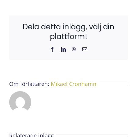
Dela detta inlägg, välj din
plattform!
Facebook
LinkedIn
WhatsApp
E-
post
Om författaren:
Mikael Cronhamn
Relaterade inlägg