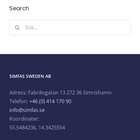
Search
Sök
efter:
SIMFAS SWEDEN AB
Adress: Fabriksgatan 13 272 36 Simrishamn
Telefon:
+46 (0) 414 170 90
info@simfas.se
Koordinater:
55.5484236, 14.3425554