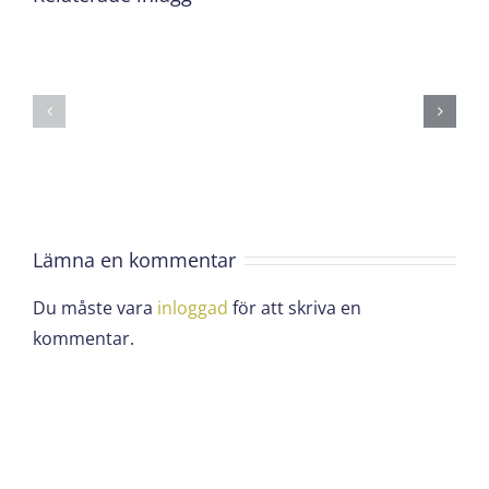
Morbi
Donec
vitae
ornare
dui
pretium
euismod
eget
vulputate
scelisque
sollicitudin
justo
Lämna en kommentar
Du måste vara
inloggad
för att skriva en
kommentar.