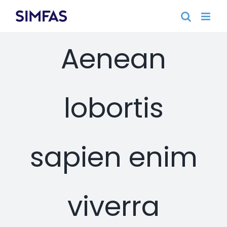
Fortsätt
till
innehållet
Aenean
lobortis
sapien enim
viverra