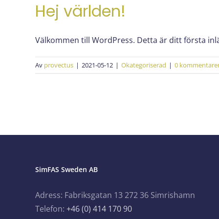
Hej världen!
Välkommen till WordPress. Detta är ditt första inlä
Av
provectus
|
2021-05-12
|
Okategoriserad
|
0 kommentare
SimFAS Sweden AB
Adress: Fabriksgatan 13 272 36 Simrishamn
Telefon:
+46 (0) 414 170 90