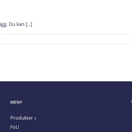
gg. Du kan [...]
r
MENY
Produkter
FoU