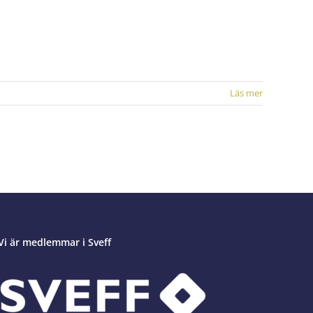
Läs mer
Vi är medlemmar i Sveff