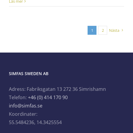
Läs mer
1
2
Nästa
SIMFAS SWEDEN AB
Adress: Fabriksgatan 13 272 36 Simrishamn
Telefon:
+46 (0) 414 170 90
info@simfas.se
Koordinater:
55.5484236, 14.3425554