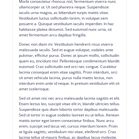
Morbi consectetur rhoncus nisl, fermentum viverra nunc
ullamcorper ut. Ut sed pharetra neque. Suspendisse
iaculis urna magna, ac bibendum turpis mattis vitae.
Vestibulum luctus sollicitudin lorem, in volutpat sem
posuere a. Quisque vestibulum iaculis imperdiet. In hac
habitasse platea dictumst. Sed euismod nunc urna, sit
amet fermentum arcu dapibus fringilla.
Donec non diam mi. Vestibulum hendrerit risus viverra
malesuada iaculis. Sed et augue volutpat, sodales ante
pulvinar, efficitur purus. Donec at ipsum mollis, sollicitudin
quam eu, tincidunt nisl. Pellentesque condimentum blandit
euismod. Cras sollicitudin sed orci nec congue. Curabitur
lacinia consequat enim vitae sagittis. Proin interdum, orci
sit amet vehicula lacinia, purus nulla mattis lectus, non
interdum enim ante id neque. In pretium vestibulum elit sit
amet scelerisque.
Sed sit amet nisi nec arcu malesuada lacinia sagittis et elit.
Etiam lectus leo, suscipit vitae elit in, blandit ultricies tellus.
Suspendisse quis diam lobortis tortor dapibus malesuada.
Sed ut tortor in augue sodales laoreet eu ut tellus. Aenean
mattis tortor eget lorem consectetur finibus. Nunc arcu
enim, suscipit sed lacus vel, cursus interdum lorem. Proin
at ligula sagittis, vestibulum nisi vitae, eleifend orci. Cras
lacinia tellus id mauris finibus, ac dapibus lacus molestie.