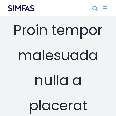
Fortsätt
till
innehållet
Proin tempor
malesuada
nulla a
placerat