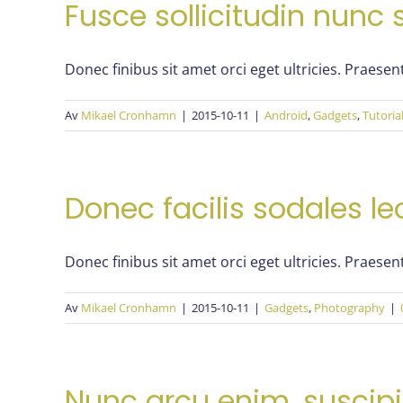
Fusce sollicitudin nunc 
Donec finibus sit amet orci eget ultricies. Praesent
Av
Mikael Cronhamn
|
2015-10-11
|
Android
,
Gadgets
,
Tutoria
Donec facilis sodales le
Donec finibus sit amet orci eget ultricies. Praesent
Av
Mikael Cronhamn
|
2015-10-11
|
Gadgets
,
Photography
|
Nunc arcu enim, suscipi