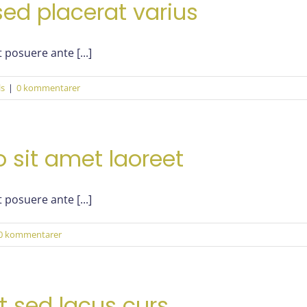
sed placerat varius
 posuere ante [...]
ls
|
0 kommentarer
o sit amet laoreet
 posuere ante [...]
0 kommentarer
t sed lacus curs