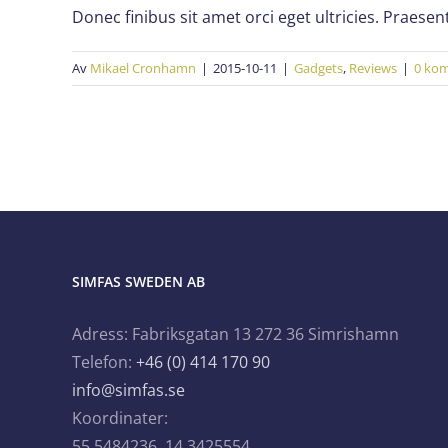
Donec finibus sit amet orci eget ultricies. Praesent
Av
Mikael Cronhamn
|
2015-10-11
|
Gadgets
,
Reviews
|
0 ko
SIMFAS SWEDEN AB
Adress: Fabriksgatan 13 272 36 Simrishamn
Telefon:
+46 (0) 414 170 90
info@simfas.se
Koordinater:
55.5484236, 14.3425554